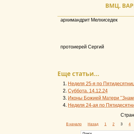
ВМЦ. ВАРВ
архимандрит Мелхиседек
протоиерей Сергий
Еще статьи...
Неделя 25-я по Пятидесятниц
Суббота. 14.12.24
Иконы Божией Матери "Знаме
Неделя 24-ая по Пятидесятни
Стран
В начало
Назад
1
2
3
4