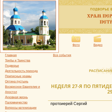
Фото
Видео
Главная
Все события
Требы и Таинства
Подворье
РАСПИСАНИ
Деятельность прихода
Приписные храмы
Оптина пустынь
НЕДЕЛЯ 27-Я ПО ПЯТИД
Воскресное Евангелие и
29
Апостол
Духовная жизнь
Паломничество
протоиерей Сергий
Вопросы катехизации