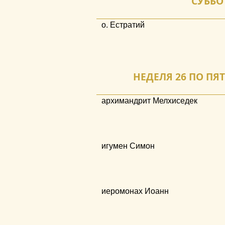
СУББОТ
о. Естратий
НЕДЕЛЯ 26 ПО ПЯТ
архимандрит Мелхиседек
игумен Симон
иеромонах Иоанн