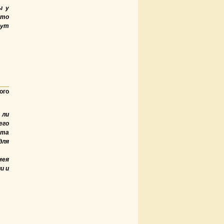
ы у
что
дут
ого
 ли
его
эта
для
мея
и и