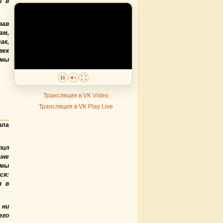
и в
вав
ам,
ак,
век
 мы
Трансляция в VK Video
Трансляция в VK Play Live
вла
пил
ыне
 мы
ся:
я в
 ни
его