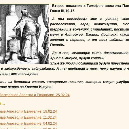
Второе послание к Тимофею апостола Пав
Глава III, 10-15
А ты последовал мне в учении, жит
расположении, вере, великодушии, люб
терпении, в гонениях, страданиях, постиг
меня в Антиохии, Иконии, Листрах; како
гонения я перенес, и от всех избавил м
Господь.
Да и все, желающие жить благочестиво
Христе Иисусе, будут гонимы.
Злые же люди и обманщики будут преуспев
я в заблуждение и заблуждаясь. А ты пребывай в том, чему научен и 
 зная, кем ты научен.
ты из детства знаешь священные писания, которые могут умудр
ение верою во Христа Иисуса.
Воскресное Апостол и Евангелие. 25.02.24
...
ные Апостол и Евангелие. 18.02.24
ные Апостол и Евангелие. 11.02.24
ные Апостол и Евангелие. 04.02.24