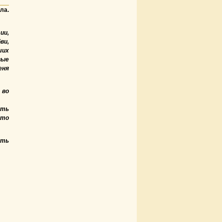
ла.
ии,
ви,
ших
вые
еня
 во
ать
что
ить