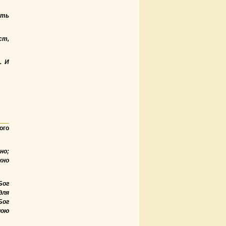
сть
ст,
. И
ого
но;
жно
Бог
для
Бог
лою