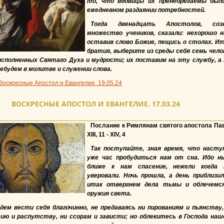
то, что вдовицы их пренебрегаемы был
ежедневном раздаянии потребностей.
Тогда двенадцать Апостолов, соз
множество учеников, сказали: нехорошо н
оставив слово Божие, пещись о столах. Ит
братия, выберите из среды себя семь чело
исполненных Святаго Духа и мудрости; их поставим на эту службу, а
ебудем в молитве и служении слова.
Воскресные Апостол и Евангелие. 19.05.24
ВОСКРЕСНЫЕ АПОСТОЛ И ЕВАНГЕЛИЕ. 17.03.24
Послание к Римлянам святого апостола Па
XIII, 11 - XIV, 4
Так поступайте, зная время, что насту
уже час пробудиться нам от сна. Ибо н
ближе к нам спасение, нежели когда
уверовали. Ночь прошла, а день приблизил
итак отвергнем дела тьмы и облечемс
оружия света.
удем вести себя благочинно, не предаваясь ни пированиям и пьянству,
ю и распутству, ни ссорам и зависти; но облекитесь в Господа наш