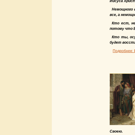
Иисуса Христ
Немощного в
все, а немощ
Кто ест, не
потому что Б
Кто ты, ос
будет восста
Подробнее: 
Своею.