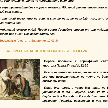
а, и попечения о плоти не превращайте в похоти.
 вере принимайте без споров о мнениях. Ибо иной уверен, что можно е
ный ест овощи.
 уничижай того, кто не ест; и кто не ест, не осуждай того, кто е
ог принял его.
уждающий чужого раба? Перед своим Господом стоит он, или падает
влен, ибо силен Бог восставить его.
Воскресные Апостол и Евангелие. 17.03.24
ВОСКРЕСНЫЕ АПОСТОЛ И ЕВАНГЕЛИЕ. 03.03.24
Первое послание к Коринфянам свят
апостола Павла. Глава VI, 12-20
Все мне позволительно, но не все полез
все мне позволительно, но ничто не дол
обладать мною.
Пища для чрева, и чрево для пищи; но 
уничтожит и то и другое. Тело же не 
блуда, но для Господа, и Господь для тела. 
воскресил Господа, воскресит и нас си