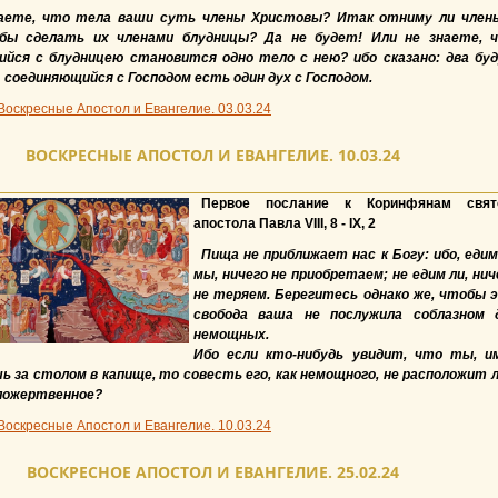
наете, что тела ваши суть члены Христовы? Итак отниму ли член
бы сделать их членами блудницы? Да не будет! Или не знаете, 
ийся с блудницею становится одно тело с нею? ибо сказано: два бу
А соединяющийся с Господом есть один дух с Господом.
Воскресные Апостол и Евангелие. 03.03.24
ВОСКРЕСНЫЕ АПОСТОЛ И ЕВАНГЕЛИЕ. 10.03.24
Первое послание к Коринфянам свят
апостола Павла VIII, 8 - IX, 2
Пища не приближает нас к Богу: ибо, едим
мы, ничего не приобретаем; не едим ли, нич
не теряем. Берегитесь однако же, чтобы 
свобода ваша не послужила соблазном 
немощных.
Ибо если кто-нибудь увидит, что ты, и
шь за столом в капище, то совесть его, как немощного, не расположит л
оложертвенное?
Воскресные Апостол и Евангелие. 10.03.24
ВОСКРЕСНОЕ АПОСТОЛ И ЕВАНГЕЛИЕ. 25.02.24