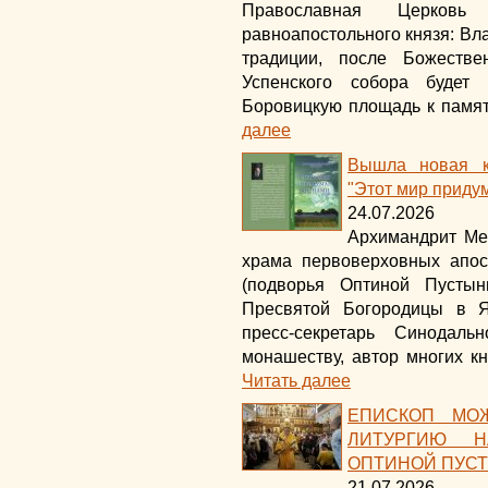
Православная Церковь
равноапостольного князя: Вл
традиции, после Божестве
Успенского собора будет
Боровицкую площадь к памят
далее
Вышла новая к
"Этот мир приду
24.07.2026
Архимандрит Ме
храма первоверховных апо
(подворья Оптиной Пусты
Пресвятой Богородицы в Я
пресс-секретарь Синодал
монашеству, автор многих кн
Читать далее
ЕПИСКОП МО
ЛИТУРГИЮ Н
ОПТИНОЙ ПУС
21.07.2026