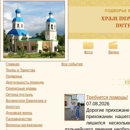
Фото
Видео
Главная
Все события
Требы и Таинства
Подворье
С
Деятельность прихода
Приписные храмы
Оптина пустынь
Требуется помощь!
Воскресное Евангелие и
07.08.2026
Апостол
Дорогие прихожане 
Духовная жизнь
прихожанин нашего
Паломничество
лишился нескольк
Вопросы катехизации
дальнейшего лечения необход