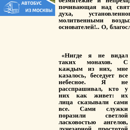
безмятежие и непрех
почивающая над свят
духа, установлен
молитвенными возды
основателей!.. О, благо
«Нигде я не видал
таких монахов. С
каждым из них, мне
казалось, беседует все
небесное. Я не
расспрашивал, кто у
них как живет: их
лица сказывали сами
все. Сами служки
поразили светлой
ласковостью ангелов,
лучезарной простотой