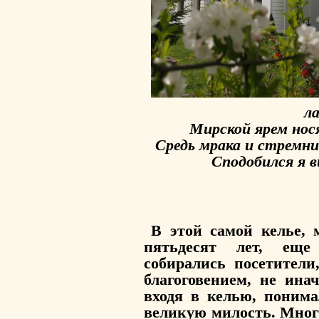
ла
Мирской ярем нос
Средь мрака и стремн
Сподобился я в
В этой самой келье,
пятьдесят лет, еще
собирались посетители
благоговением, не ина
входя в келью, поним
великую милость. Мног