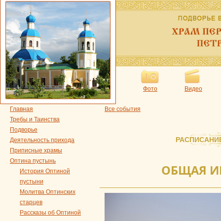
Фото
Видео
Главная
Все события
Требы и Таинства
Подворье
РАСПИСАНИ
Деятельность прихода
Приписные храмы
Оптина пустынь
ОБЩАЯ 
История Оптиной
пустыни
Молитва Оптинских
старцев
Рассказы об Оптиной