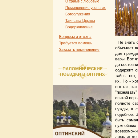
О храме с любовью
Поминовение усопших
Богослужения
Таинства Церкви
Воцерковление
Вопросы и ответы
Не знать 
Требуется помощь
объемлет вс
Заказать поминовение
дал прежде
веры. Вот ч
до состояни
ПАЛОМНИЧЕСКИЕ
содержит с
ПОЕЗДКИ В ОПТИНУ.
тайны: нет,
их. Но - х
его так, к
"познавать
святой веры
полноте св
нужды, а е
подобное. 
быть самая
нужнейших 
всевозможн
доходит до 