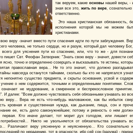
так веруем, какие
основы
нашей веры, - 
зная все это,
жить по вере
, сознательно
ответственно.
Это наша христианская обязанность, б
исполнения которой мы не можем бы
христианами.
свою веру -значит вместо пути спасения идти по пути заблуждения. Ве
его человека, не только сердце, но и разум, который дал человеку Бог,
 всего для уяснения пути ко спасению, или, что то же - для познан
то пишет Свт. Феофан Затворник: "Знать свою веру - значит, довести се
я ясно, точно и определенно созерцать и высказывать те истины, котор
вятая православная вера... Не то это значит, что должно разгадыва
 тайны навсегда останутся тайнами, сколько бы кто не напрягался узна
отя непонятно существо предмета, и скрыты основания, усвой и содер
ак учение о нем содержится, точными и определенными понятиями. Сло
" означает не мудрование, а смиренное и беспрекословное принятие.
". И далее: "Всем должно чувствовать себя обязанными узнавать во вс
ою веру... Вера не есть что-нибудь маловажное, как бы избыток све
сть кровная и существенная нужда, как дыхание, пища, сон и проч
Знание ее, есть дело самонужнейшее; потому и ревность о нем долж
 первая. Кто иначе делает, тот морит дух голодом, или лишает е
потребностей... Никто не увольняется от обязательства узнавать в
о... Различают веру уясненную и неуясненную... Кто сознательно 
последней по нерадению, тот в опасности, ибо сей сон (разума) - призн