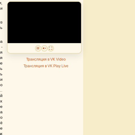
и,
 и
ез
ть
ра
 -
ия
бя
Трансляция в VK Video
ые
Трансляция в VK Play Live
ть
ть
жи
во
..
ей
рх
ее
на
го
сё
не
ак