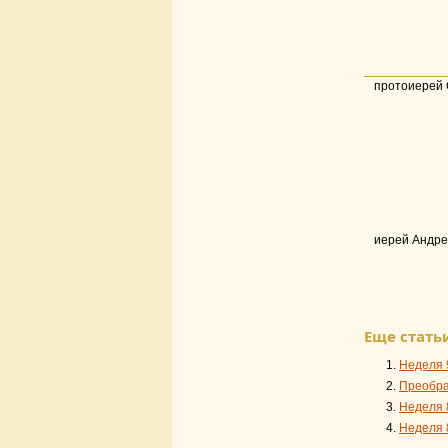
протоиерей 
иерей Андр
Еще статьи
Неделя 
Преобра
Неделя 
Неделя 