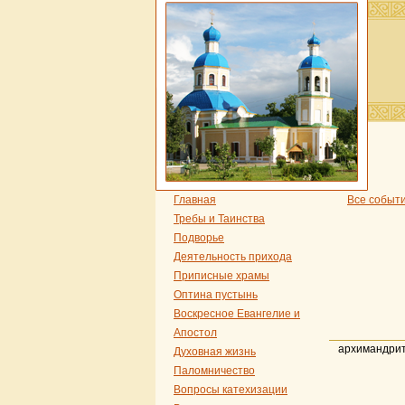
Главная
Все событ
Требы и Таинства
Подворье
Деятельность прихода
Приписные храмы
Оптина пустынь
Воскресное Евангелие и
Апостол
архимандрит
Духовная жизнь
Паломничество
Вопросы катехизации