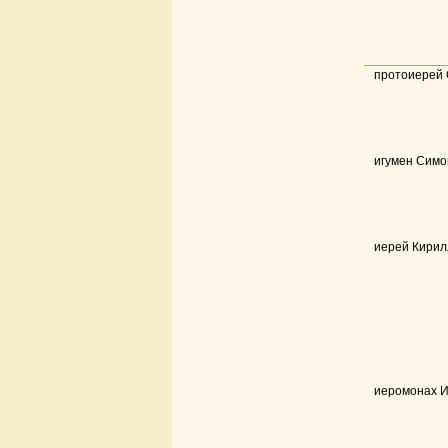
протоиерей 
игумен Симо
иерей Кирил
иеромонах 