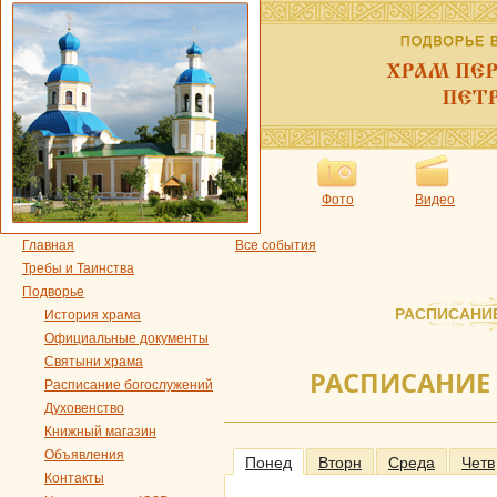
Фото
Видео
Главная
Все события
Требы и Таинства
Подворье
РАСПИСАНИ
История храма
Официальные документы
Святыни храма
РАСПИСАНИЕ
Расписание богослужений
Духовенство
Книжный магазин
Объявления
Понед
Вторн
Среда
Четв
Контакты