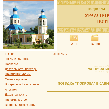
Фото
Видео
Главная
Все события
Требы и Таинства
Подворье
РАСПИСАНИ
Деятельность прихода
Приписные храмы
Оптина пустынь
ПОЕЗДКА "ПОКРОВА" В СА
Воскресное Евангелие и
Апостол
Духовная жизнь
Паломничество
Вопросы катехизации