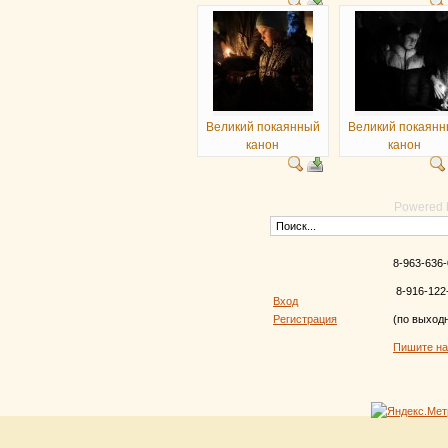
Великий покаянный
Великий покаян
канон
канон
Powered
8-963-636-
8-916-122
Вход
Регистрация
(по выход
Пишите н