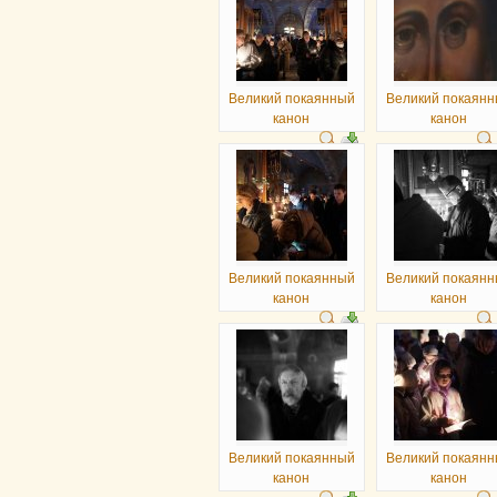
Великий покаянный
Великий покаян
канон
канон
Великий покаянный
Великий покаян
канон
канон
Великий покаянный
Великий покаян
канон
канон