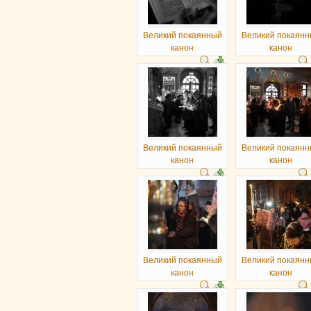
Великий покаянный
Великий покаян
канон
канон
Великий покаянный
Великий покаян
канон
канон
Великий покаянный
Великий покаян
канон
канон