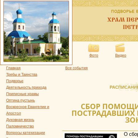
Фото
Видео
Главная
Все события
Требы и Таинства
Подворье
РАСПИСАНИ
Деятельность прихода
Приписные храмы
Оптина пустынь
СБОР ПОМОЩИ
Воскресное Евангелие и
ПОСТРАДАВШИХ 
Апостол
ЗО
Духовная жизнь
Паломничество
Вопросы катехизации
О сбо